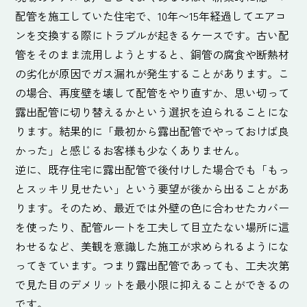
配管を施工していた住宅で、10年〜15年経過してエアコ
ンを交換する際にトラブルが起きるケースです。古い配
管をそのまま流用しようとすると、銅管の腐食や断熱材
の劣化が原因でガス漏れが発生することがあります。こ
の場合、再度壁を壊して配管をやり直すか、思い切って
露出配管に切り替えるかという選択を迫られることにな
ります。結果的に「最初から露出配管でやっておけば良
かった」と感じるお客様も少なくありません。
逆に、既存住宅に露出配管で後付けした場合でも「もっ
とスッキリ見せたい」という要望が後から出ることがあ
ります。そのため、最近では外壁の色に合わせたカバー
を使ったり、配管ルートを工夫して目立たない場所に這
わせるなど、美観を意識した施工が求められるようにな
ってきています。つまり露出配管であっても、工夫次第
で見た目のデメリットを最小限に抑えることができるの
です。