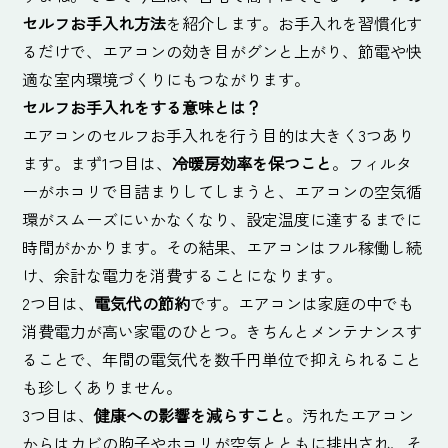
セルフお手入れ方法
を紹介します。お手入れを習慣化す
るだけで、エアコンの効き目がグンと上がり、節電や快
適な室内環境づくりにもつながります。
セルフお手入れをする意味とは？
エアコンのセルフお手入れを行う目的は大きく3つあり
ます。まず1つ目は、
冷暖房効率を保つこと
。フィルタ
ーがホコリで目詰まりしてしまうと、エアコンの空気循
環がスムーズにいかなくなり、設定温度に達するまでに
時間がかかります。その結果、エアコンはフル稼働し続
け、余計な電力を消費することになります。
2つ目は、
電気代の節約
です。エアコンは家庭の中でも
消費電力が高い家電のひとつ。きちんとメンテナンスす
ることで、年間の電気代を数千円単位で抑えられること
も珍しくありません。
3つ目は、
健康への影響を減らすこと
。汚れたエアコン
からはカビの胞子やホコリが空気とともに排出され、そ