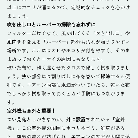
以上にホコリが溜まるので、定期的なチェックを心がけ
ましょう。
吹き出し口とルーバーの掃除も忘れずに
フィルターだけでなく、風が出てくる「吹き出し口」や
風向きを変える「ルーバー」部分も汚れが溜まりやすい
場所です。ここにはカビやホコリが付きやすく、そのま
ま放っておくとニオイの原因にもなります。
乾いた布や、軽く湿らせたクロスで優しく拭き取りまし
ょう。狭い部分には割りばしに布を巻いて掃除すると便
利です。エアコン内部に水滴がついていたら、乾いた布
でしっかり拭き取っておくとカビ予防にもつながりま
す。
室外機も意外と重要！
つい見落としがちなのが、外に設置されている「室外
機」。この室外機の周囲にホコリやゴミ、雑草がある
と、空気の流れが妨げられ、エアコンの効率が大幅に落