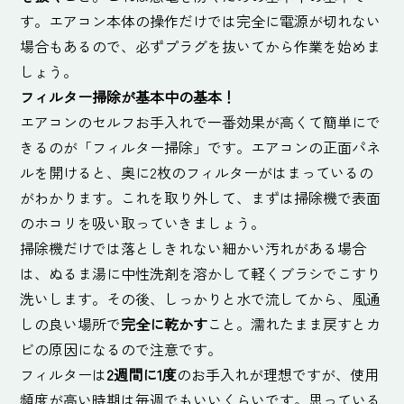
す。エアコン本体の操作だけでは完全に電源が切れない
場合もあるので、必ずプラグを抜いてから作業を始めま
しょう。
フィルター掃除が基本中の基本！
エアコンのセルフお手入れで一番効果が高くて簡単にで
きるのが「フィルター掃除」です。エアコンの正面パネ
ルを開けると、奥に2枚のフィルターがはまっているの
がわかります。これを取り外して、まずは掃除機で表面
のホコリを吸い取っていきましょう。
掃除機だけでは落としきれない細かい汚れがある場合
は、ぬるま湯に中性洗剤を溶かして軽くブラシでこすり
洗いします。その後、しっかりと水で流してから、風通
しの良い場所で
完全に乾かす
こと。濡れたまま戻すとカ
ビの原因になるので注意です。
フィルターは
2週間に1度
のお手入れが理想ですが、使用
頻度が高い時期は毎週でもいいくらいです。思っている