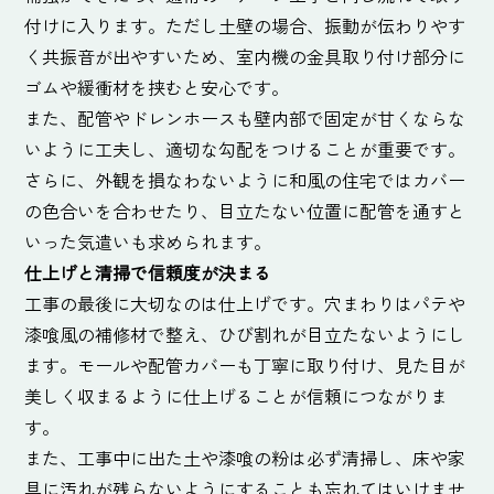
付けに入ります。ただし土壁の場合、振動が伝わりやす
く共振音が出やすいため、室内機の金具取り付け部分に
ゴムや緩衝材を挟むと安心です。
また、配管やドレンホースも壁内部で固定が甘くならな
いように工夫し、適切な勾配をつけることが重要です。
さらに、外観を損なわないように和風の住宅ではカバー
の色合いを合わせたり、目立たない位置に配管を通すと
いった気遣いも求められます。
仕上げと清掃で信頼度が決まる
工事の最後に大切なのは仕上げです。穴まわりはパテや
漆喰風の補修材で整え、ひび割れが目立たないようにし
ます。モールや配管カバーも丁寧に取り付け、見た目が
美しく収まるように仕上げることが信頼につながりま
す。
また、工事中に出た土や漆喰の粉は必ず清掃し、床や家
具に汚れが残らないようにすることも忘れてはいけませ